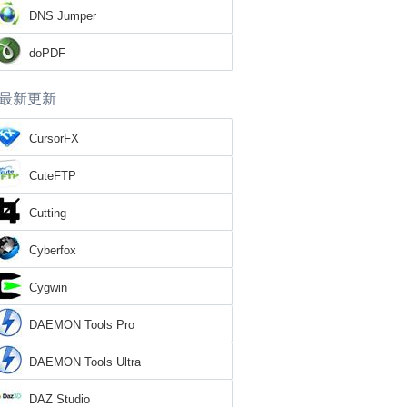
DNS Jumper
doPDF
最新更新
CursorFX
CuteFTP
Cutting
Cyberfox
Cygwin
DAEMON Tools Pro
DAEMON Tools Ultra
DAZ Studio