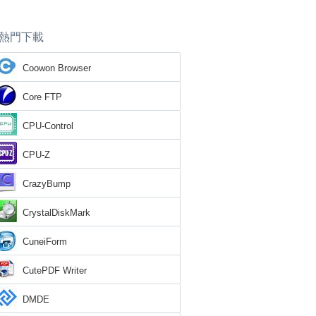
熱門下載
Coowon Browser
Core FTP
CPU-Control
CPU-Z
CrazyBump
CrystalDiskMark
CuneiForm
CutePDF Writer
DMDE