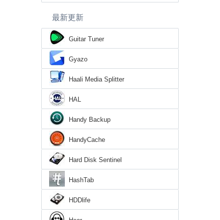
最新更新
Guitar Tuner
Gyazo
Haali Media Splitter
HAL
Handy Backup
HandyCache
Hard Disk Sentinel
HashTab
HDDlife