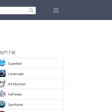
熱門下載
Superbird
Lunascape
Ad Muncher
AdFender
SpyHunter