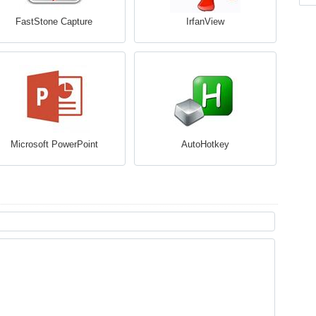
FastStone Capture
IrfanView
Microsoft PowerPoint
AutoHotkey