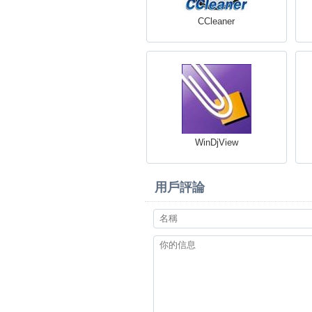
CCleaner
WinDjView
用戶評論