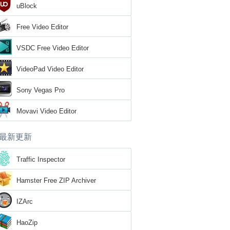
uBlock
Free Video Editor
VSDC Free Video Editor
VideoPad Video Editor
Sony Vegas Pro
Movavi Video Editor
最新更新
Traffic Inspector
Hamster Free ZIP Archiver
IZArc
HaoZip