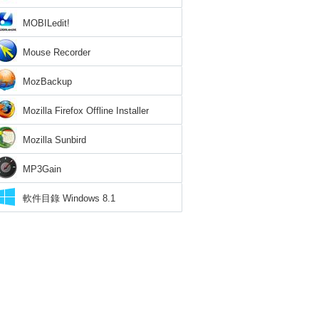
MOBILedit!
Mouse Recorder
MozBackup
Mozilla Firefox Offline Installer
Mozilla Sunbird
MP3Gain
軟件目錄 Windows 8.1