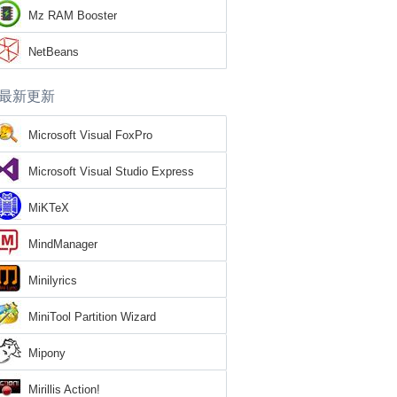
Mz RAM Booster
NetBeans
最新更新
Microsoft Visual FoxPro
Microsoft Visual Studio Express
MiKTeX
MindManager
Minilyrics
MiniTool Partition Wizard
Mipony
Mirillis Action!