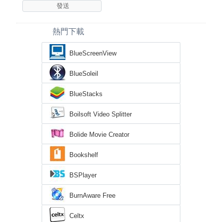
熱門下載
BlueScreenView
BlueSoleil
BlueStacks
Boilsoft Video Splitter
Bolide Movie Creator
Bookshelf
BSPlayer
BurnAware Free
Celtx