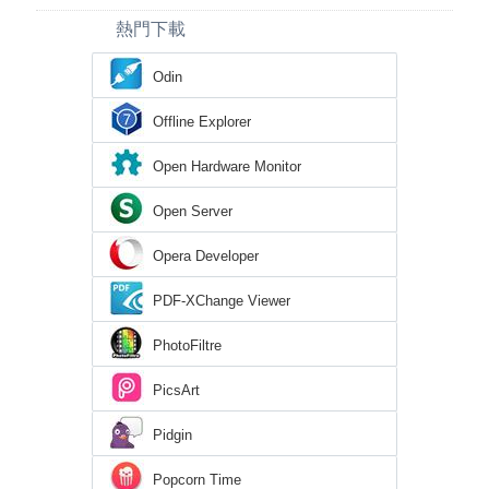
熱門下載
Odin
Offline Explorer
Open Hardware Monitor
Open Server
Opera Developer
PDF-XChange Viewer
PhotoFiltre
PicsArt
Pidgin
Popcorn Time