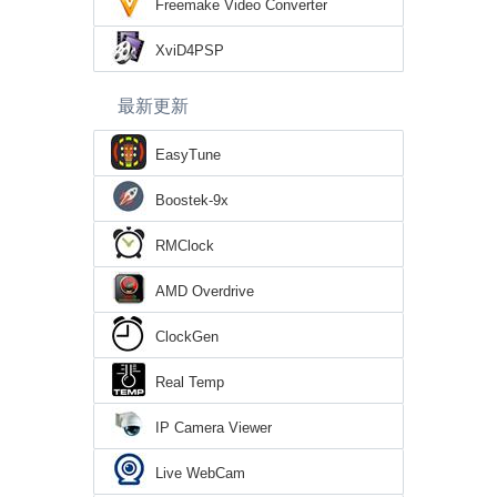
Freemake Video Converter
XviD4PSP
最新更新
EasyTune
Boostek-9x
RMClock
AMD Overdrive
ClockGen
Real Temp
IP Camera Viewer
Live WebCam