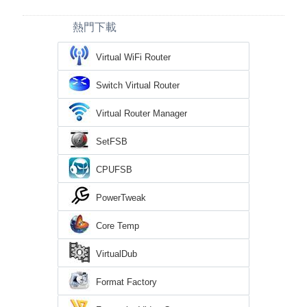
熱門下載
Virtual WiFi Router
Switch Virtual Router
Virtual Router Manager
SetFSB
CPUFSB
PowerTweak
Core Temp
VirtualDub
Format Factory