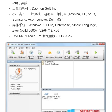
(cn)，英語
出版商軟件：Daemon Soft Inc.
小工具：PC 計算機，超極本，筆記本 (Toshiba, HP, Asus,
Samsung, Acer, Lenovo, Dell, MSI)
操作系統：Windows 8.1 Pro, Enterprise, Single Language,
Zver (build 9600), (32/64位), x86
DAEMON Tools Pro 新完整版 (Full) 2026