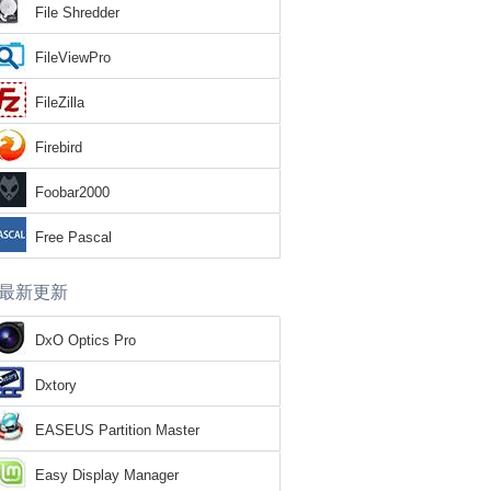
File Shredder
FileViewPro
FileZilla
Firebird
Foobar2000
Free Pascal
最新更新
DxO Optics Pro
Dxtory
EASEUS Partition Master
Easy Display Manager