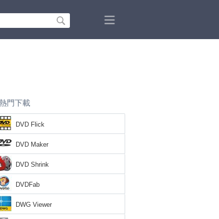
熱門下載
DVD Flick
DVD Maker
DVD Shrink
DVDFab
DWG Viewer