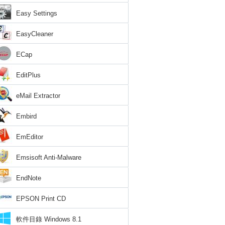
Easy Settings
EasyCleaner
ECap
EditPlus
eMail Extractor
Embird
EmEditor
Emsisoft Anti-Malware
EndNote
EPSON Print CD
軟件目錄 Windows 8.1