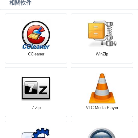
相關軟件
CCleaner
WinZip
7-Zip
VLC Media Player