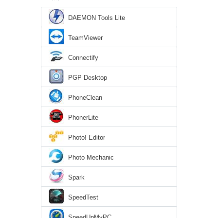
DAEMON Tools Lite
TeamViewer
Connectify
PGP Desktop
PhoneClean
PhonerLite
Photo! Editor
Photo Mechanic
Spark
SpeedTest
SpeedUpMyPC