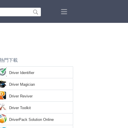
熱門下載
Driver Identifier
Driver Magician
Driver Reviver
Driver Toolkit
DriverPack Solution Online