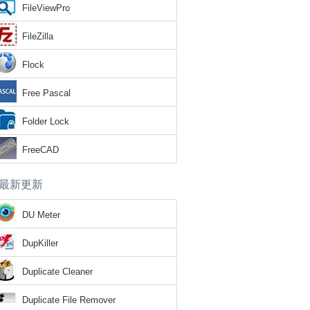
FileViewPro
FileZilla
Flock
Free Pascal
Folder Lock
FreeCAD
最新更新
DU Meter
DupKiller
Duplicate Cleaner
Duplicate File Remover