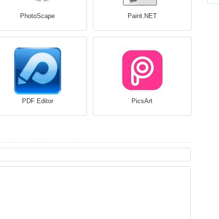
PhotoScape
Paint.NET
PDF Editor
PicsArt