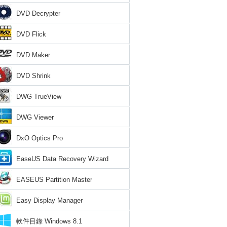
DVD Decrypter
DVD Flick
DVD Maker
DVD Shrink
DWG TrueView
DWG Viewer
DxO Optics Pro
EaseUS Data Recovery Wizard
EASEUS Partition Master
Easy Display Manager
軟件目錄 Windows 8.1