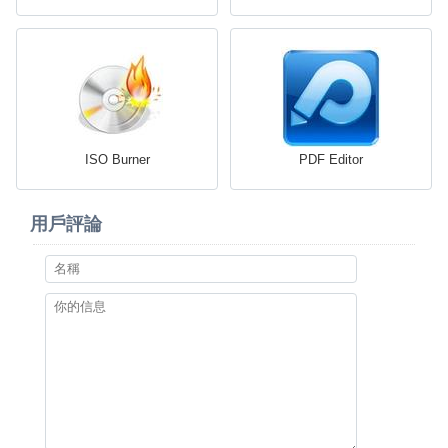
ISO Burner
PDF Editor
用戶評論