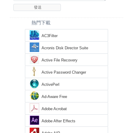
熱門下載
AC3Filter
Acronis Disk Director Suite
Active File Recovery
Active Password Changer
ActivePerl
Ad-Aware Free
Adobe Acrobat
Adobe After Effects