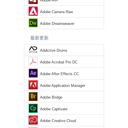
Adobe AIR
Adobe Camera Raw
Adobe Dreamweaver
最新更新
Addictive Drums
Adobe Acrobat Pro DC
Adobe After Effects CC
Adobe Application Manager
Adobe Bridge
Adobe Captivate
Adobe Creative Cloud