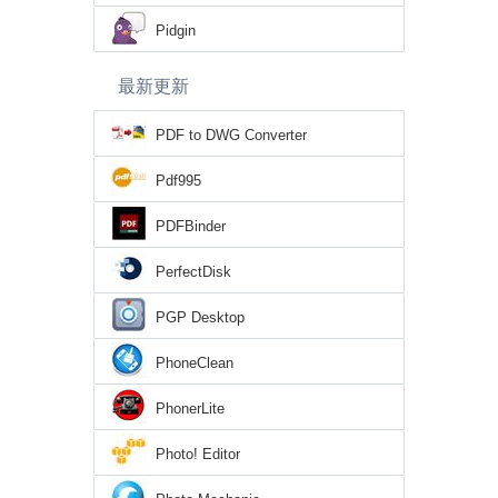
Pidgin
最新更新
PDF to DWG Converter
Pdf995
PDFBinder
PerfectDisk
PGP Desktop
PhoneClean
PhonerLite
Photo! Editor