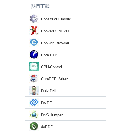
熱門下載
Construct Classic
ConvertXToDVD
Coowon Browser
Core FTP
CPU-Control
CutePDF Writer
Disk Drill
DMDE
DNS Jumper
doPDF