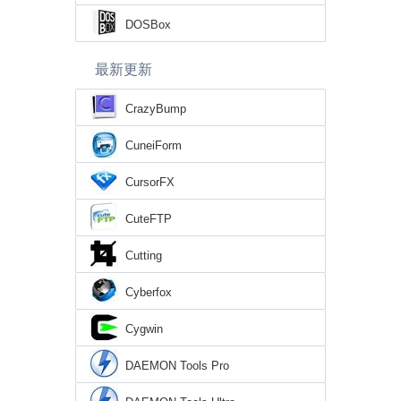
DOSBox
最新更新
CrazyBump
CuneiForm
CursorFX
CuteFTP
Cutting
Cyberfox
Cygwin
DAEMON Tools Pro