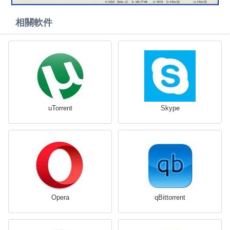
相關軟件
uTorrent
Skype
Opera
qBittorrent