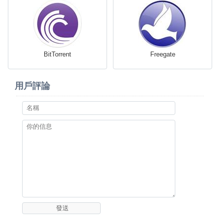
BitTorrent
Freegate
用戶評論