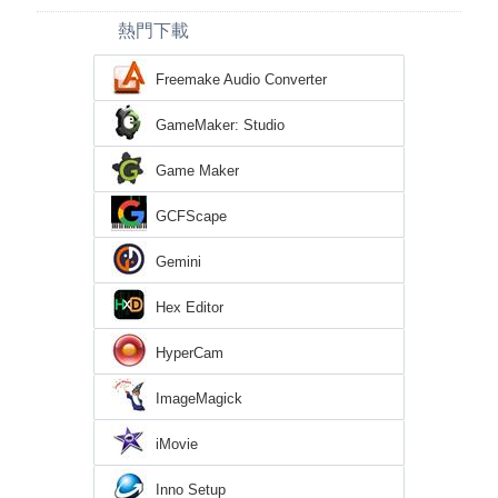
熱門下載
Freemake Audio Converter
GameMaker: Studio
Game Maker
GCFScape
Gemini
Hex Editor
HyperCam
ImageMagick
iMovie
Inno Setup