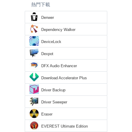
熱門下載
Denwer
Dependency Walker
DeviceLock
Dexpot
DFX Audio Enhancer
Download Accelerator Plus
Driver Backup
Driver Sweeper
Eraser
EVEREST Ultimate Edition