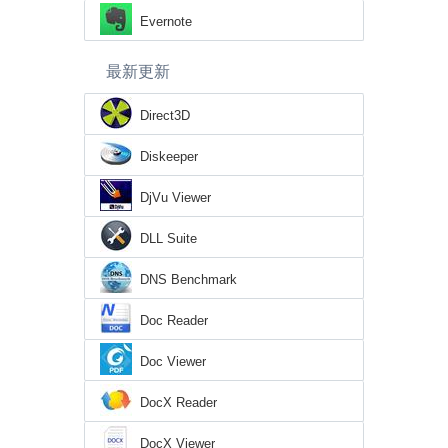
Evernote
最新更新
Direct3D
Diskeeper
DjVu Viewer
DLL Suite
DNS Benchmark
Doc Reader
Doc Viewer
DocX Reader
DocX Viewer