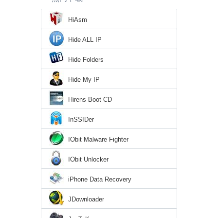
HiAsm
Hide ALL IP
Hide Folders
Hide My IP
Hirens Boot CD
InSSIDer
IObit Malware Fighter
IObit Unlocker
iPhone Data Recovery
JDownloader