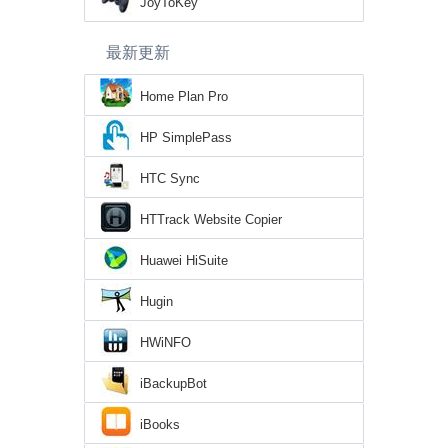
JoyToKey
最新更新
Home Plan Pro
HP SimplePass
HTC Sync
HTTrack Website Copier
Huawei HiSuite
Hugin
HWiNFO
iBackupBot
iBooks