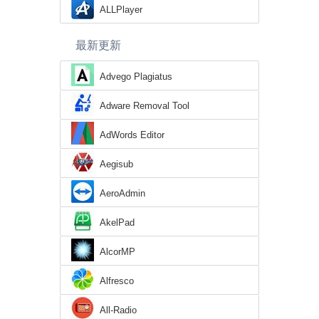
ALLPlayer
最新更新
Advego Plagiatus
Adware Removal Tool
AdWords Editor
Aegisub
AeroAdmin
AkelPad
AlcorMP
Alfresco
All-Radio