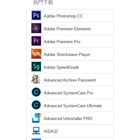
熱門下載
Adobe Photoshop CC
Adobe Premiere Elements
Adobe Premiere Pro
Adobe Shockwave Player
Adobe SpeedGrade
Advanced Archive Password
Recovery
Advanced SystemCare Pro
Advanced SystemCare Ultimate
Advanced Uninstaller PRO
AIDA32