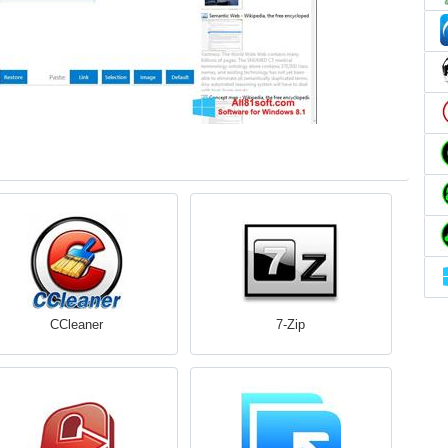
CCleaner
7-Zip