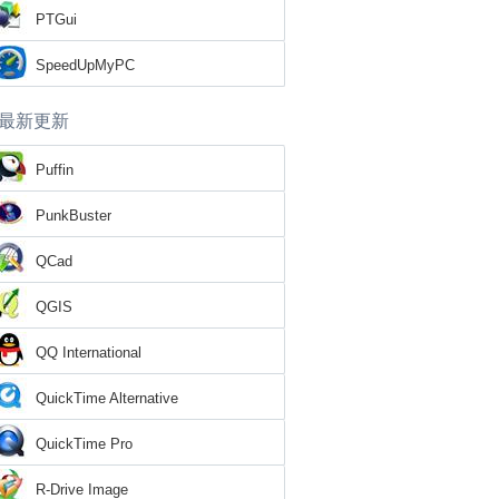
PTGui
SpeedUpMyPC
最新更新
Puffin
PunkBuster
QCad
QGIS
QQ International
QuickTime Alternative
QuickTime Pro
R-Drive Image