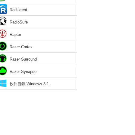
Radiocent
RadioSure
Raptor
Razer Cortex
Razer Surround
Razer Synapse
軟件目錄 Windows 8.1