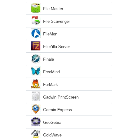
File Master
File Scavenger
FileMon
FileZilla Server
Finale
FreeMind
FurMark
Gadwin PrintScreen
Garmin Express
GeoGebra
GoldWave