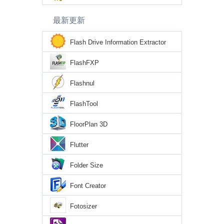
最新更新
Flash Drive Information Extractor
FlashFXP
Flashnul
FlashTool
FloorPlan 3D
Flutter
Folder Size
Font Creator
Fotosizer