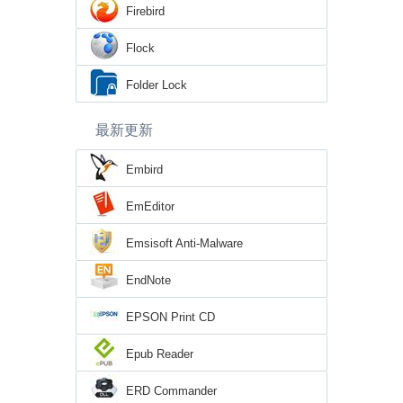
Firebird
Flock
Folder Lock
最新更新
Embird
EmEditor
Emsisoft Anti-Malware
EndNote
EPSON Print CD
Epub Reader
ERD Commander