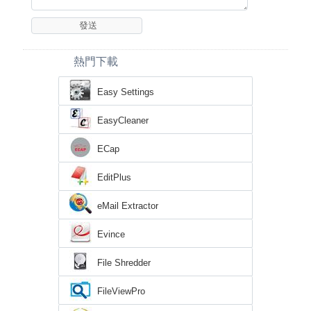
熱門下載
Easy Settings
EasyCleaner
ECap
EditPlus
eMail Extractor
Evince
File Shredder
FileViewPro