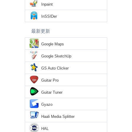
Inpaint
InSSIDer
最新更新
Google Maps
Google SketchUp
GS Auto Clicker
Guitar Pro
Guitar Tuner
Gyazo
Haali Media Splitter
HAL