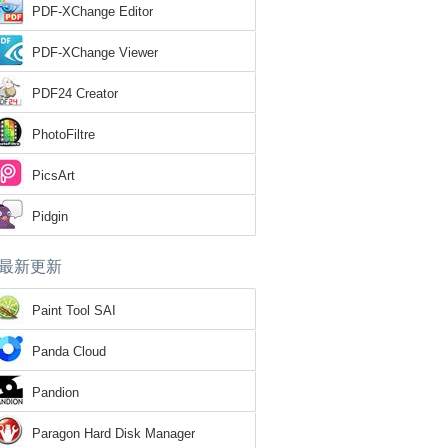
PDF-XChange Editor
PDF-XChange Viewer
PDF24 Creator
PhotoFiltre
PicsArt
Pidgin
最新更新
Paint Tool SAI
Panda Cloud
Pandion
Paragon Hard Disk Manager