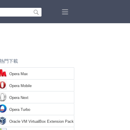
熱門下載
Opera Max
Opera Mobile
Opera Next
Opera Turbo
Oracle VM VirtualBox Extension Pack