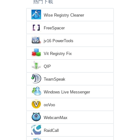
熱門下載
Wise Registry Cleaner
FreeSpacer
jv16 PowerTools
Vit Registry Fix
QIP
TeamSpeak
Windows Live Messenger
ooVoo
WebcamMax
RaidCall