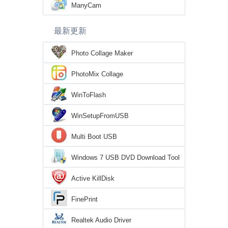
ManyCam
最新更新
Photo Collage Maker
PhotoMix Collage
WinToFlash
WinSetupFromUSB
Multi Boot USB
Windows 7 USB DVD Download Tool
Active KillDisk
FinePrint
Realtek Audio Driver