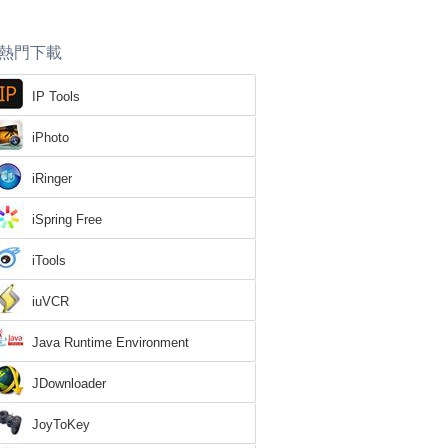
熱門下載
IP Tools
iPhoto
iRinger
iSpring Free
iTools
iuVCR
Java Runtime Environment
JDownloader
JoyToKey