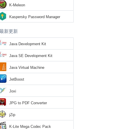
K-Meleon
Kaspersky Password Manager
最新更新
Java Development Kit
Java SE Development Kit
Java Virtual Machine
JetBoost
Joxi
JPG to PDF Converter
jZip
K-Lite Mega Codec Pack