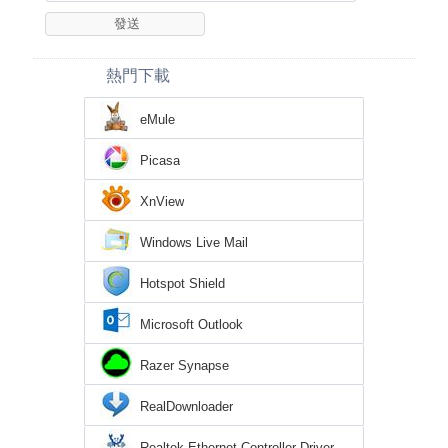
熱門下載
eMule
Picasa
XnView
Windows Live Mail
Hotspot Shield
Microsoft Outlook
Razer Synapse
RealDownloader
Realtek Ethernet Controller Driver