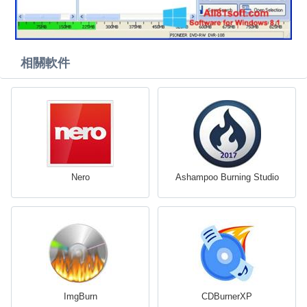
相關軟件
Nero
Ashampoo Burning Studio
ImgBurn
CDBurnerXP