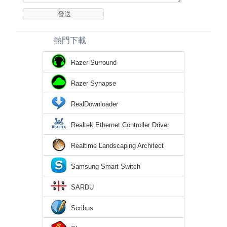
熱門下載
Razer Surround
Razer Synapse
RealDownloader
Realtek Ethernet Controller Driver
Realtime Landscaping Architect
Samsung Smart Switch
SARDU
Scribus