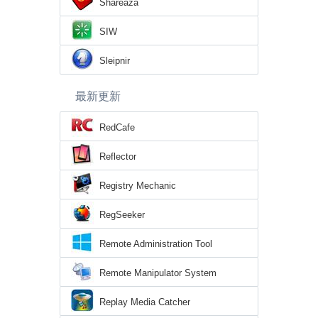
Shareaza
SIW
Sleipnir
最新更新
RedCafe
Reflector
Registry Mechanic
RegSeeker
Remote Administration Tool
Remote Manipulator System
Replay Media Catcher