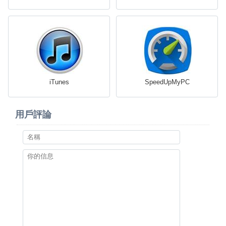
iTunes
SpeedUpMyPC
用戶評論