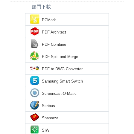
熱門下載
PCMark
PDF Architect
PDF Combine
PDF Split and Merge
PDF to DWG Converter
Samsung Smart Switch
Screencast-O-Matic
Scribus
Shareaza
SIW