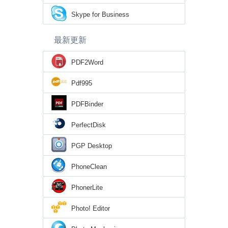
Skype for Business
最新更新
PDF2Word
Pdf995
PDFBinder
PerfectDisk
PGP Desktop
PhoneClean
PhonerLite
Photo! Editor