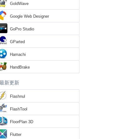
GoldWave
Google Web Designer
GoPro Studio
GParted
Hamachi
HandBrake
最新更新
Flashnul
FlashTool
FloorPlan 3D
Flutter