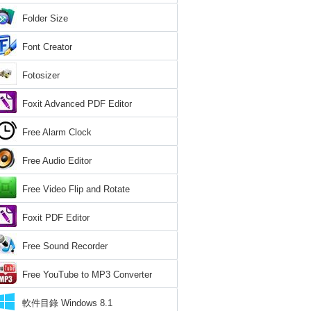
Folder Size
Font Creator
Fotosizer
Foxit Advanced PDF Editor
Free Alarm Clock
Free Audio Editor
Free Video Flip and Rotate
Foxit PDF Editor
Free Sound Recorder
Free YouTube to MP3 Converter
軟件目錄 Windows 8.1