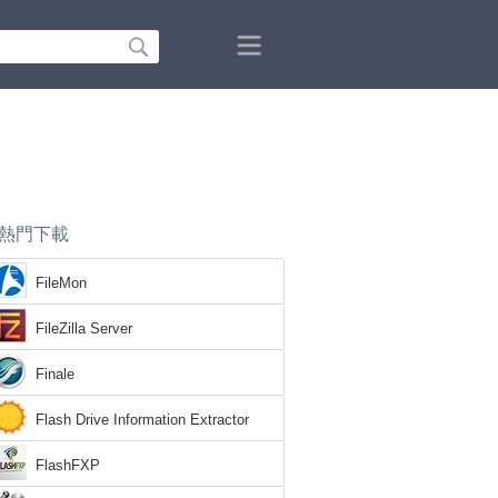
熱門下載
FileMon
FileZilla Server
Finale
Flash Drive Information Extractor
FlashFXP