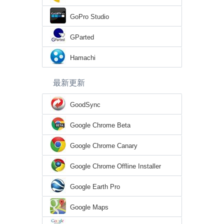
GoPro Studio
GParted
Hamachi
最新更新
GoodSync
Google Chrome Beta
Google Chrome Canary
Google Chrome Offline Installer
Google Earth Pro
Google Maps