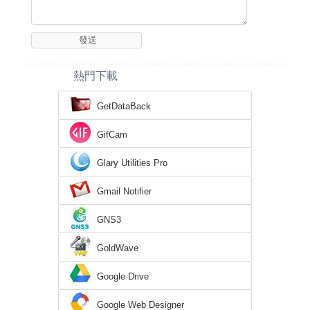
熱門下載
GetDataBack
GifCam
Glary Utilities Pro
Gmail Notifier
GNS3
GoldWave
Google Drive
Google Web Designer