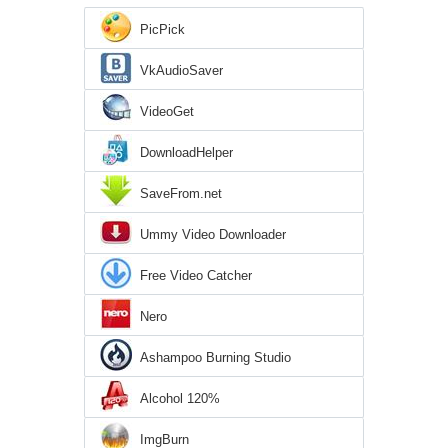
PicPick
VkAudioSaver
VideoGet
DownloadHelper
SaveFrom.net
Ummy Video Downloader
Free Video Catcher
Nero
Ashampoo Burning Studio
Alcohol 120%
ImgBurn