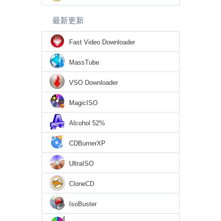
最新更新
Fast Video Downloader
MassTube
VSO Downloader
MagicISO
Alcohol 52%
CDBurnerXP
UltraISO
CloneCD
IsoBuster