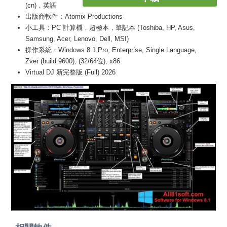
(cn)，英語
出版商軟件：Atomix Productions
小工具：PC 計算機，超極本，筆記本 (Toshiba, HP, Asus,
Samsung, Acer, Lenovo, Dell, MSI)
操作系統：Windows 8.1 Pro, Enterprise, Single Language,
Zver (build 9600), (32/64位), x86
Virtual DJ 新完整版 (Full) 2026