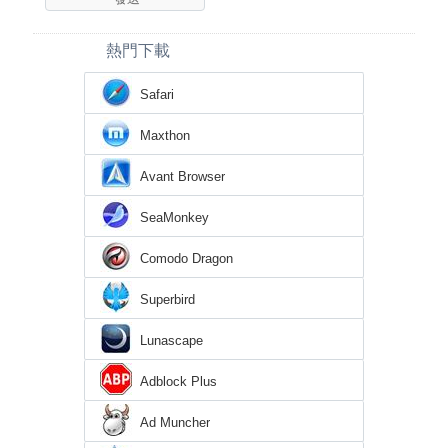
熱門下載
Safari
Maxthon
Avant Browser
SeaMonkey
Comodo Dragon
Superbird
Lunascape
Adblock Plus
Ad Muncher