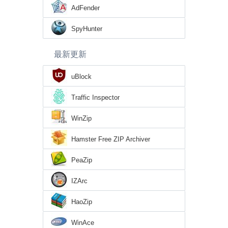
AdFender
SpyHunter
最新更新
uBlock
Traffic Inspector
WinZip
Hamster Free ZIP Archiver
PeaZip
IZArc
HaoZip
WinAce