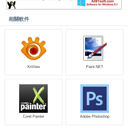
相關軟件
XnView
Paint.NET
Corel Painter
Adobe Photoshop