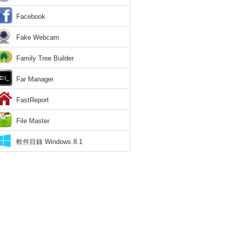
Facebook
Fake Webcam
Family Tree Builder
Far Manager
FastReport
File Master
軟件目錄 Windows 8.1