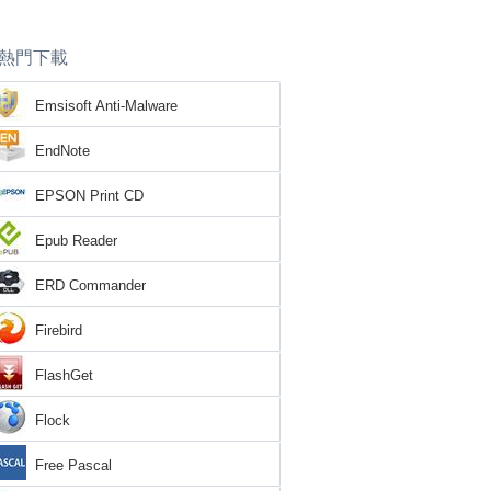
熱門下載
Emsisoft Anti-Malware
EndNote
EPSON Print CD
Epub Reader
ERD Commander
Firebird
FlashGet
Flock
Free Pascal