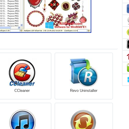
CCleaner
Revo Uninstaller