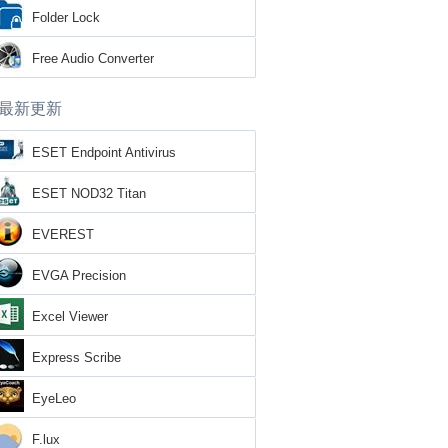
Folder Lock
Free Audio Converter
最新更新
ESET Endpoint Antivirus
ESET NOD32 Titan
EVEREST
EVGA Precision
Excel Viewer
Express Scribe
EyeLeo
F.lux