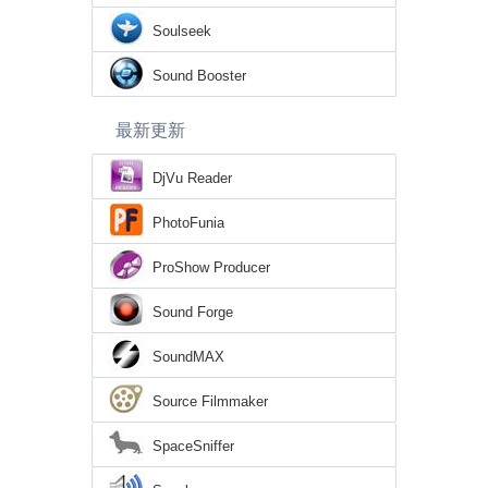
Soulseek
Sound Booster
最新更新
DjVu Reader
PhotoFunia
ProShow Producer
Sound Forge
SoundMAX
Source Filmmaker
SpaceSniffer