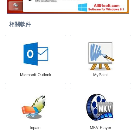
相關軟件
Microsoft Outlook
MyPaint
Inpaint
MKV Player