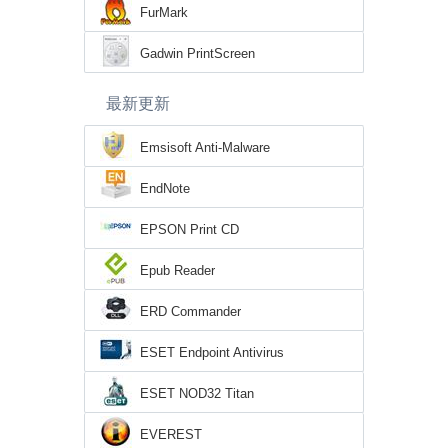
FurMark
Gadwin PrintScreen
最新更新
Emsisoft Anti-Malware
EndNote
EPSON Print CD
Epub Reader
ERD Commander
ESET Endpoint Antivirus
ESET NOD32 Titan
EVEREST