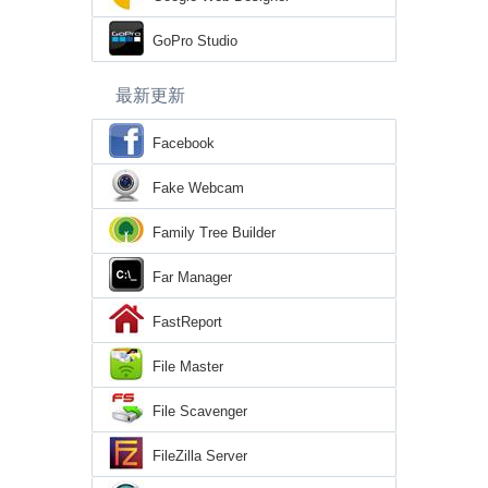
GoPro Studio
最新更新
Facebook
Fake Webcam
Family Tree Builder
Far Manager
FastReport
File Master
File Scavenger
FileZilla Server