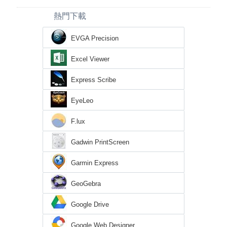
熱門下載
EVGA Precision
Excel Viewer
Express Scribe
EyeLeo
F.lux
Gadwin PrintScreen
Garmin Express
GeoGebra
Google Drive
Google Web Designer