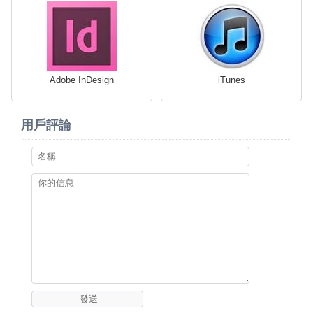
Adobe InDesign
iTunes
用戶評論