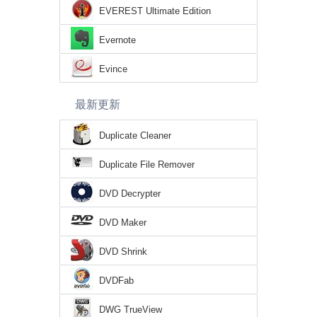
EVEREST Ultimate Edition
Evernote
Evince
最新更新
Duplicate Cleaner
Duplicate File Remover
DVD Decrypter
DVD Maker
DVD Shrink
DVDFab
DWG TrueView