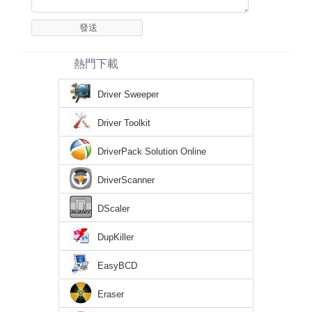
熱門下載
Driver Sweeper
Driver Toolkit
DriverPack Solution Online
DriverScanner
DScaler
DupKiller
EasyBCD
Eraser