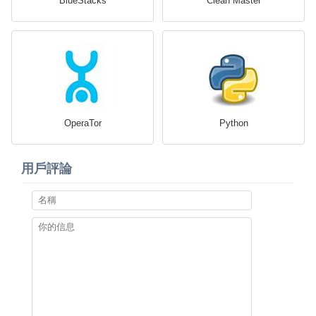
BlueStacks
Clean Master
OperaTor
Python
用戶評論