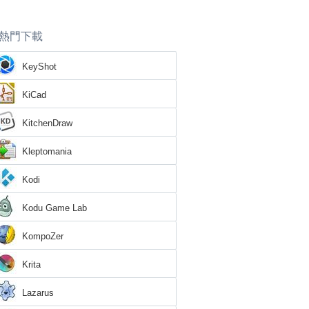
熱門下載
KeyShot
KiCad
KitchenDraw
Kleptomania
Kodi
Kodu Game Lab
KompoZer
Krita
Lazarus