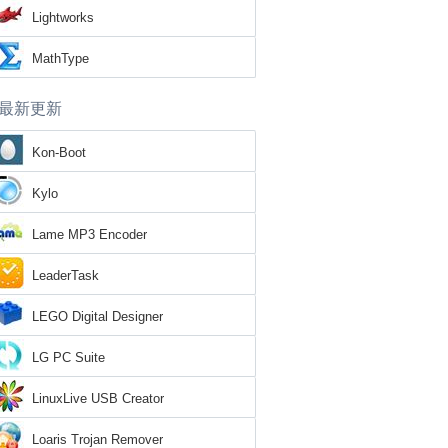
Lightworks
MathType
最新更新
Kon-Boot
Kylo
Lame MP3 Encoder
LeaderTask
LEGO Digital Designer
LG PC Suite
LinuxLive USB Creator
Loaris Trojan Remover