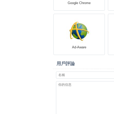
Google Chrome
Ad-Aware
用戶評論