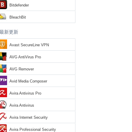
Bitdefender
BleachBit
最新更新
Avast SecureLine VPN
AVG AntiVirus Pro
AVG Remover
Avid Media Composer
Avira Antivirus Pro
Avira Antivirus
Avira Internet Security
Avira Professional Security