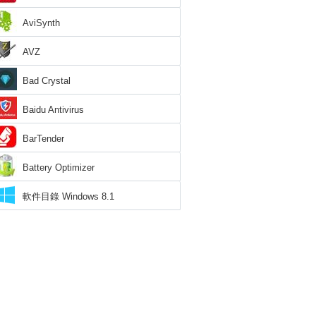
AviSynth
AVZ
Bad Crystal
Baidu Antivirus
BarTender
Battery Optimizer
軟件目錄 Windows 8.1