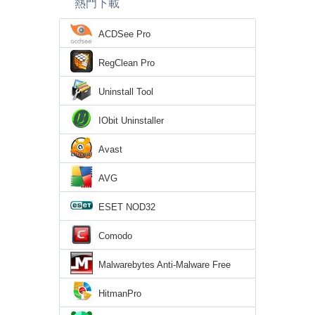
熱門下載
ACDSee Pro
RegClean Pro
Uninstall Tool
IObit Uninstaller
Avast
AVG
ESET NOD32
Comodo
Malwarebytes Anti-Malware Free
HitmanPro