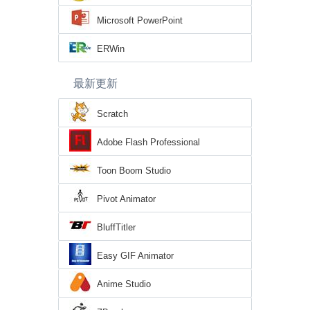
Microsoft PowerPoint
ERWin
最新更新
Scratch
Adobe Flash Professional
Toon Boom Studio
Pivot Animator
BluffTitler
Easy GIF Animator
Anime Studio