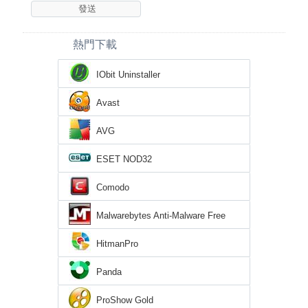
熱門下載
IObit Uninstaller
Avast
AVG
ESET NOD32
Comodo
Malwarebytes Anti-Malware Free
HitmanPro
Panda
ProShow Gold