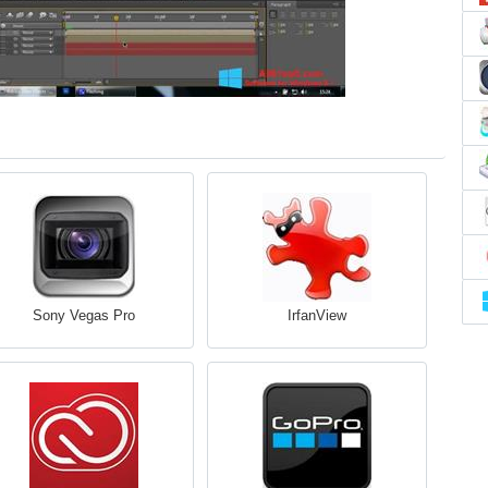
Sony Vegas Pro
IrfanView