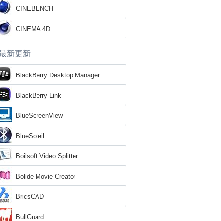
CINEBENCH
CINEMA 4D
最新更新
BlackBerry Desktop Manager
BlackBerry Link
BlueScreenView
BlueSoleil
Boilsoft Video Splitter
Bolide Movie Creator
BricsCAD
BullGuard