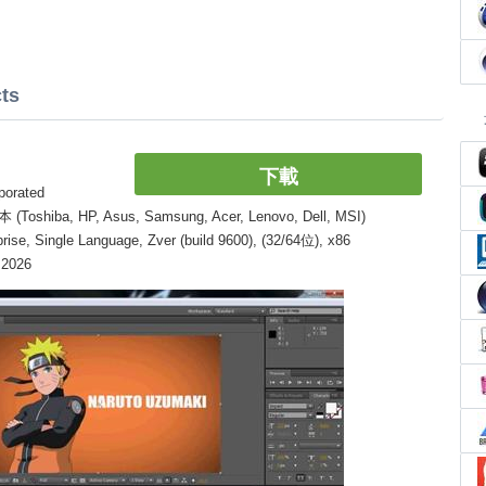
ts
下載
orated
, HP, Asus, Samsung, Acer, Lenovo, Dell, MSI)
, Single Language, Zver (build 9600), (32/64位), x86
 2026