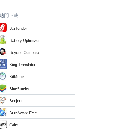
熱門下載
BarTender
Battery Optimizer
Beyond Compare
Bing Translator
BitMeter
BlueStacks
Bonjour
BurnAware Free
Celtx